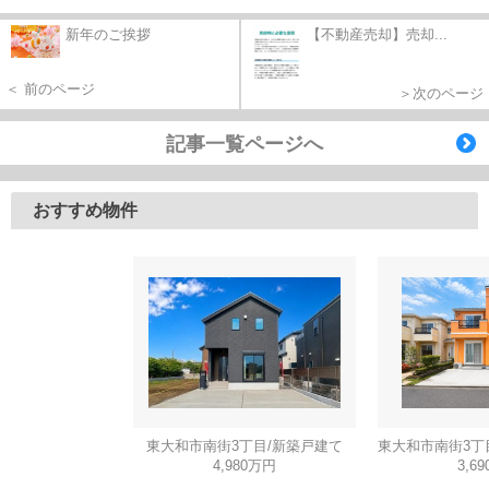
新年のご挨拶
【不動産売却】売却...
＜ 前のページ
＞次のページ
記事一覧ページへ
おすすめ物件
東大和市南街3丁目/新築戸建て
4,980万円
3,6