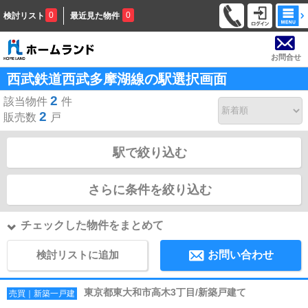
0
0
検討リスト
最近見た物件
お問合せ
西武鉄道西武多摩湖線の駅選択画面
2
該当物件
件
2
販売数
戸
駅で絞り込む
さらに条件を絞り込む
チェックした物件をまとめて
検討リストに追加
お問い合わせ
東京都東大和市高木3丁目/新築戸建て
売買｜新築一戸建