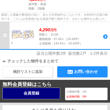
築年数：新築
階数：2階建
陽射しの遮蔽や断熱性の高い、省エネ対策物件はこちらです。令和8年2月築の物
件です。こちらは清潔感のある新築戸建て物件です。きれいな物件をお探しの方
は、ぜひこちらの新築物件を...
4,290
万
円
間取り：4LDK
建物面積：
97.49㎡（29.49坪）
土地面積：
144.44㎡（43.69坪）
該当公開件数
2
件 販売数
2
戸
1-2
件表示
チェックした物件をまとめて
検討リストに追加
お問い合わせ
無料会員登録はこちら
公開物件数：
0
件
会員登録
会員物件数：
0
件