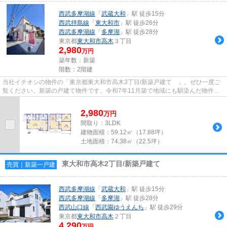
西武多摩湖線
「
武蔵大和
」駅 徒歩15分
西武拝島線
「
東大和市
」駅 徒歩26分
西武多摩湖線
「
多摩湖
」駅 徒歩28分
東京都
東大和市
高木
３丁目
2,980
万円
築年数：新築
階数：2階建
当社イチオシの物件の「東京都東大和市高木3丁目/新築戸建て 」。ぜひ一度ご
覧ください。新築の戸建て物件です。令和7年11月築で地域にも馴染んだ物件で
もあり、住環境も良好。こだわ...
2,980
万
円
間取り：3LDK
建物面積：
59.12㎡（17.88坪）
土地面積：
74.38㎡（22.5坪）
東大和市高木2丁目/新築戸建て
売買｜新築一戸建
西武多摩湖線
「
武蔵大和
」駅 徒歩15分
西武多摩湖線
「
多摩湖
」駅 徒歩28分
西武山口線
「
西武園ゆうえんち
」駅 徒歩29分
東京都
東大和市
高木
２丁目
4,290
万円