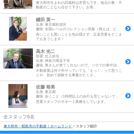
東大和市生まれの武蔵村山市育ちです。地元の事・不
動産のことなら任せて下さい。お客...
鑓田 英一
出身:
東京都杉並区
趣味:
全国レベルのコレクション収集（例えば、ピ...
良いことも悪いことも包み隠さず、正直営業をどこま
でも全うします！
髙木 光二
部署:
仕入担当
出身:
神奈川県逗子市
趣味:
奥さんが来てくれないので、ソロでの車中泊...
不動産業は何十年やっていても「えっ！」って思うこ
とや、初めて経験する事案がたくさ...
佐藤 裕美
出身:
東京都
趣味:
歩くこと（1時間以上の歩行も苦じゃないで...
営業スタッフのサポート業務をしています。
全スタッフ6名
東大和市・昭島市の不動産｜ホームランド
>
スタッフ紹介