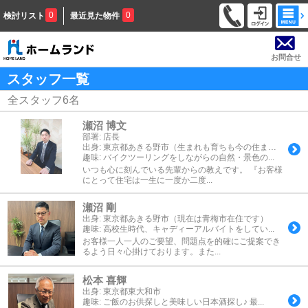
0
0
検討リスト
最近見た物件
お問合せ
スタッフ一覧
全スタッフ
6
名
瀬沼 博文
部署:
店長
出身:
東京都あきる野市（生まれも育ちも今の住まい
趣味:
も！）
バイクツーリングをしながらの自然・景色の...
いつも心に刻んでいる先輩からの教えです。 『お客様
にとって住宅は一生に一度か二度...
瀬沼 剛
出身:
東京都あきる野市（現在は青梅市在住です）
趣味:
高校生時代、キャディーアルバイトをしてい...
お客様一人一人のご要望、問題点を的確にご提案でき
るよう日々心掛けております。また...
松本 喜輝
出身:
東京都東大和市
趣味:
ご飯のお供探しと美味しい日本酒探し♪ 最...