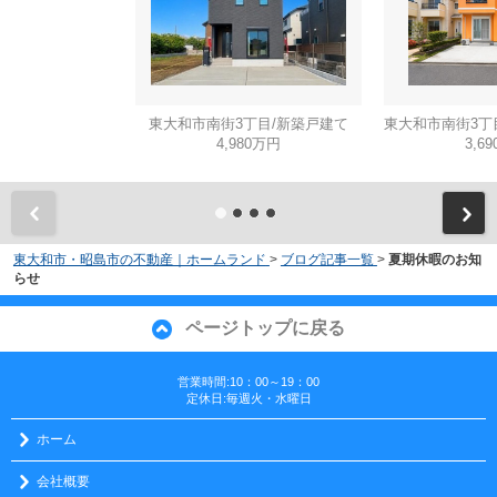
東大和市南街3丁目/新築戸建て
4,980万円
3,6
東大和市・昭島市の不動産｜ホームランド
>
ブログ記事一覧
>
夏期休暇のお知
らせ
ページトップに戻る
営業時間:10：00～19：00
定休日:毎週火・水曜日
ホーム
会社概要