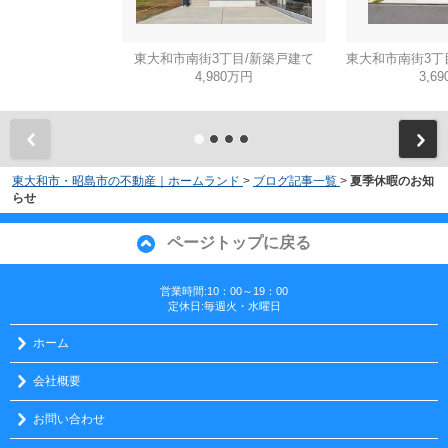
東大和市南街3丁目/新築戸建て
4,980万円
3,6
東大和市・昭島市の不動産｜ホームランド
>
ブログ記事一覧
>
夏季休暇のお知
らせ
ページトップに戻る
営業時間:10：00～19：00
定休日:毎週火・水曜日
ホーム
会社概要
お問い合わせ