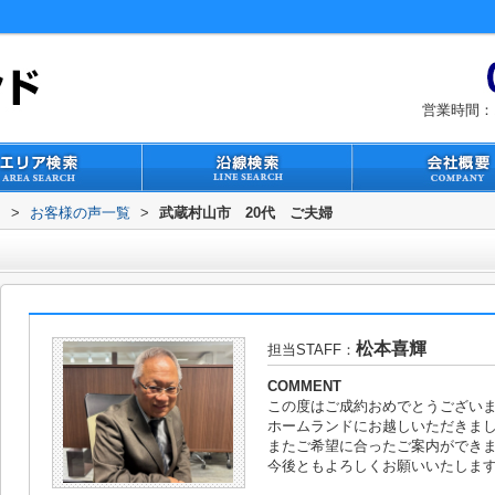
営業時間：1
ド
>
お客様の声一覧
>
武蔵村山市 20代 ご夫婦
松本喜輝
担当STAFF：
COMMENT
この度はご成約おめでとうござい
ホームランドにお越しいただきま
またご希望に合ったご案内ができ
今後ともよろしくお願いいたしま