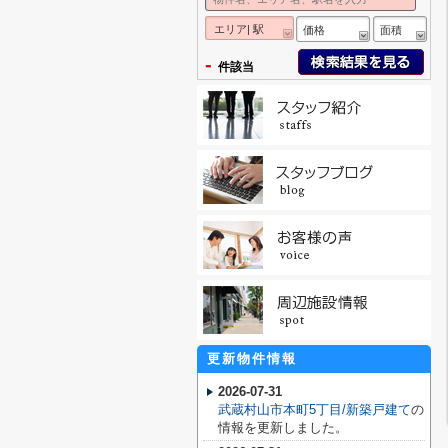
エリア| 駅
価格
面積
-
件該当
更新物件情報
2026-07-31
武蔵村山市本町5丁目/新築戸建て
の
情報を更新しました。