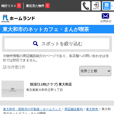
0
0
検討リスト
最近見た物件
お問合せ
東大和市のネットカフェ・まんが喫茶
スポットを絞り込む
※物件情報の周辺施設紹介のページであり、各店舗への問い合わせは当
社では対応できません。
該当件数
1
件
快活CLUB(クラブ) 東大和店
東京都東大和市立野１丁目
-
東大和市・昭島市の不動産｜ホームランド
>
周辺施設案内
>
東大和市
>
東大和
市のネットカフェ・まんが喫茶