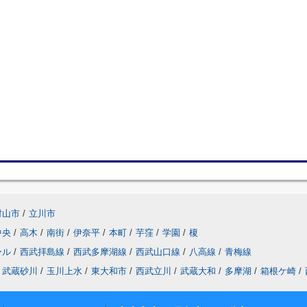
村山市
/
立川市
中央
/
高木
/
南街
/
伊奈平
/
本町
/
芋窪
/
学園
/
榎
ール
/
西武拝島線
/
西武多摩湖線
/
西武山口線
/
八高線
/
青梅線
武蔵砂川
/
玉川上水
/
東大和市
/
西武立川
/
武蔵大和
/
多摩湖
/
箱根ケ崎
/