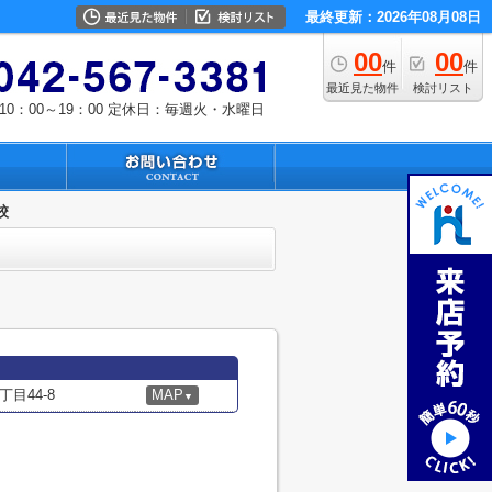
最終更新：2026年08月08日
00
00
件
件
最近見た物件
検討リスト
0：00～19：00
定休日：毎週火・水曜日
校
目44-8
MAP
▼