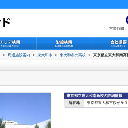
営業時間：1
ド
>
周辺施設案内
>
東大和市
>
東大和市の高校
>
東京都立東大和南高
東京都立東大和南高校の詳細情報
所在地
東京都東大和市桜が丘３丁