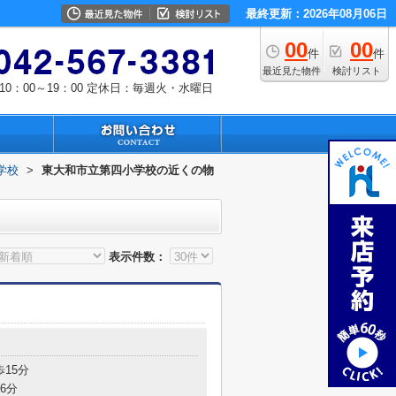
最終更新：2026年08月06日
00
00
件
件
最近見た物件
検討リスト
0：00～19：00
定休日：毎週火・水曜日
学校
>
東大和市立第四小学校の近くの物
表示件数：
歩15分
6分