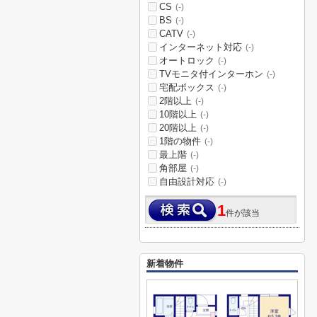
CS
(-)
BS
(-)
CATV
(-)
インターネット対応
(-)
オートロック
(-)
TVモニタ付インターホン
(-)
宅配ボックス
(-)
2階以上
(-)
10階以上
(-)
20階以上
(-)
1階の物件
(-)
最上階
(-)
角部屋
(-)
自由設計対応
(-)
1
件が該当
新着物件