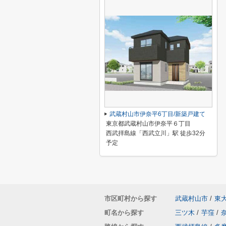
武蔵村山市伊奈平6丁目/新築戸建て
東京都武蔵村山市伊奈平６丁目
西武拝島線「西武立川」駅 徒歩32分
予定
市区町村から探す
武蔵村山市
/
東
町名から探す
三ツ木
/
芋窪
/