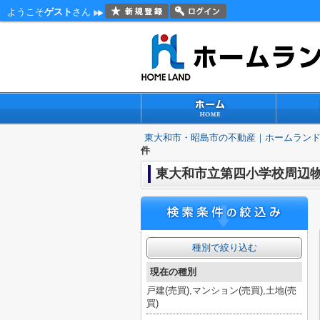
ようこそ
ゲスト
さん
東大和市・昭島市の不動産｜ホームラン
件
東大和市立第四小学校周辺
種別で絞り込む
現在の種別
戸建(売買),マンション(売買),土地(売
買)