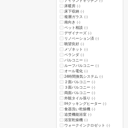
アイランドキッチン
(-)
床暖房
(-)
床下収納
(-)
複層ガラス
(-)
南向き
(-)
ペット相談
(-)
デザイナーズ
(-)
リノベーション済
(-)
眺望良好
(-)
メゾネット
(-)
ベランダ
(-)
バルコニー
(-)
ルーフバルコニー
(-)
オール電化
(-)
24時間換気システム
(-)
２面バルコニー
(-)
３面バルコニー
(-)
両面バルコニー
(-)
外観タイル張り
(-)
IHクッキングヒーター
(-)
食器洗い乾燥機
(-)
追焚機能浴室
(-)
浴室乾燥機
(-)
ウォークインクロゼット
(-)