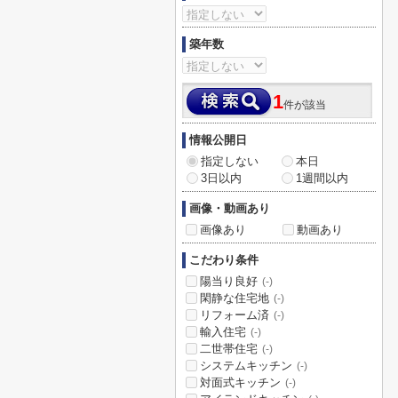
築年数
1
件が該当
情報公開日
指定しない
本日
3日以内
1週間以内
画像・動画あり
画像あり
動画あり
こだわり条件
陽当り良好
(-)
閑静な住宅地
(-)
リフォーム済
(-)
輸入住宅
(-)
二世帯住宅
(-)
システムキッチン
(-)
対面式キッチン
(-)