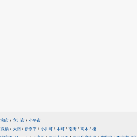
大和市
/
立川市
/
小平市
奈良橋
/
大南
/
伊奈平
/
小川町
/
本町
/
南街
/
高木
/
榎