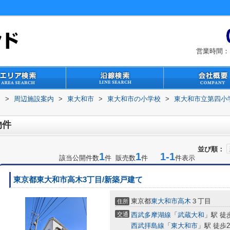
営業時間：1
ド
>
周辺施設案内
>
東大和市
>
東大和市の小学校
>
東大和市立第四小
物件
並び順：
1
1
1-1
該当公開件数
件 販売数
件
件表示
東京都東大和市高木3丁目/新築戸建て
東京都
東大和市
高木
３丁目
住所
交通
西武多摩湖線
「
武蔵大和
」駅 徒
西武拝島線
「
東大和市
」駅 徒歩2