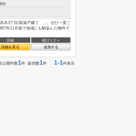
8分
高木3丁目/新築戸建て 」。ぜひ一度ご
和7年11月築で地域にも馴染んだ物件で
詳細
検討リスト
詳細を見る
追加する
1
1
1-1
当公開件数
件 販売数
件
件表示