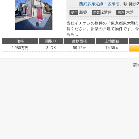
西武多摩湖線
「
多摩湖
」駅 徒歩2
新築
2階建
木造
築年
階数
構造
当社イチオシの物件の「東京都東大和市
覧ください。新築の戸建て物件です。令
もあ...
価格
間取り
建物面積
土地面積
2,980
万円
3LDK
59.12㎡
74.38㎡
該