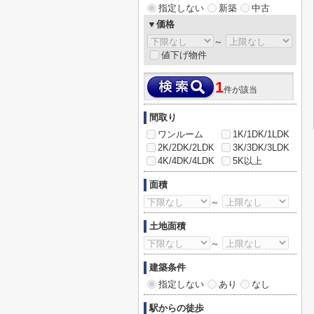
指定しない
新築
中古
▼価格
～
値下げ物件
1
件が該当
間取り
ワンルーム
1K/1DK/1LDK
2K/2DK/2LDK
3K/3DK/3LDK
4K/4DK/4LDK
5K以上
面積
～
土地面積
～
建築条件
指定しない
あり
なし
駅からの徒歩