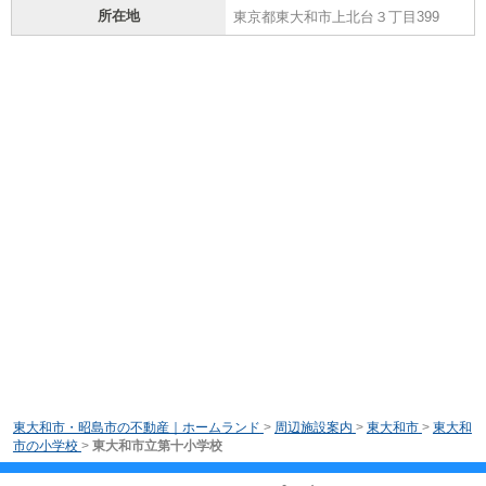
所在地
東京都東大和市上北台３丁目399
東大和市・昭島市の不動産｜ホームランド
>
周辺施設案内
>
東大和市
>
東大和
市の小学校
>
東大和市立第十小学校