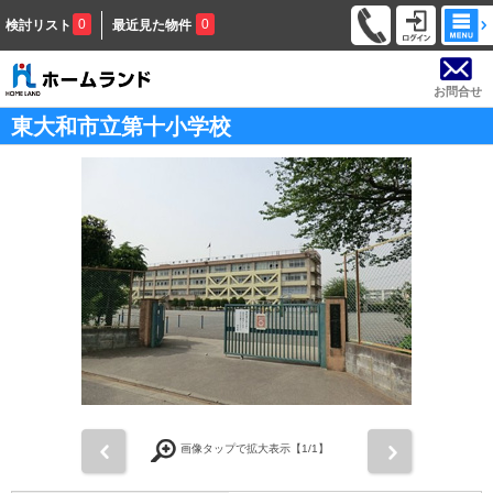
0
0
検討リスト
最近見た物件
お問合せ
東大和市立第十小学校
前
次
画像タップで拡大表示【
1
/1】