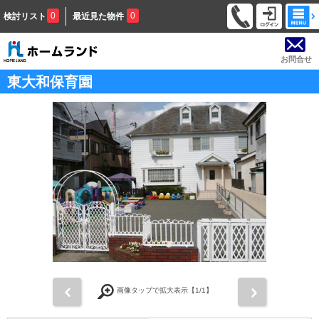
0
0
検討リスト
最近見た物件
お問合せ
東大和保育園
前
次
画像タップで拡大表示【
1
/1】