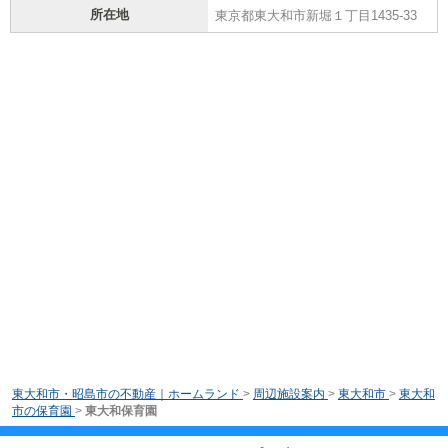
所在地
東京都東大和市新堀１丁目1435-33
東大和市・昭島市の不動産｜ホームランド
>
周辺施設案内
>
東大和市
>
東大和
市の保育園
>
東大和保育園