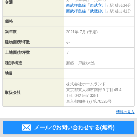
交通
西武拝島線
「
西武立川
」駅 徒歩34分
西武拝島線
「
武蔵砂川
」駅 徒歩41分
価格
-
築年数
2021年 7月 (予定)
建物面積/坪数
-/-
土地面積/坪数
-/-
種別/構造
新築一戸建/木造
地目
-
株式会社ホームランド
東京都東大和市南街３丁目49-4
取扱会社
TEL:042-567-3381
東京都知事 (7) 第70326号
情報の見方
メールでお問い合わせする(無料)