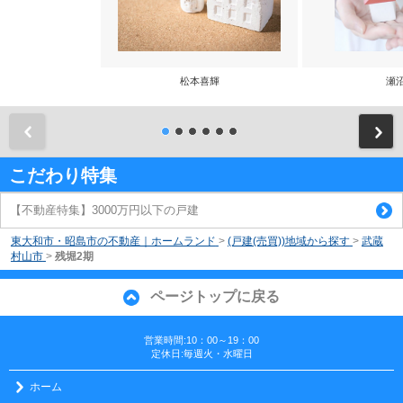
松本喜輝
瀬
前
こだわり特集
【不動産特集】3000万円以下の戸建
東大和市・昭島市の不動産｜ホームランド
>
(戸建(売買))地域から探す
>
武蔵
村山市
>
残堀2期
ページトップに戻る
営業時間:10：00～19：00
定休日:毎週火・水曜日
ホーム