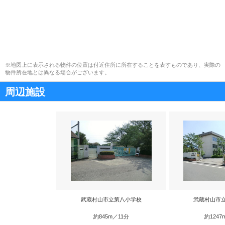
※地図上に表示される物件の位置は付近住所に所在することを表すものであり、実際の
物件所在地とは異なる場合がございます。
周辺施設
武蔵村山市立第八小学校
武蔵村山市
約845m／11分
約1247