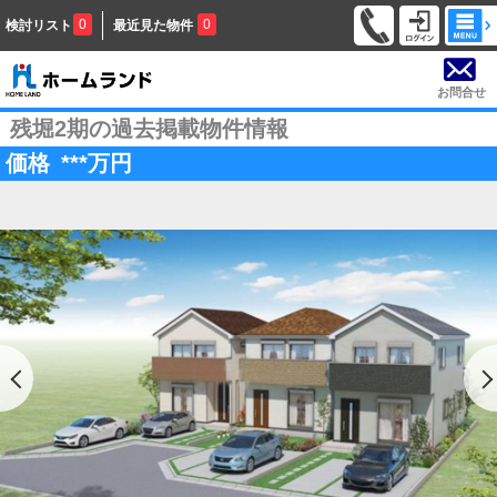
0
0
検討リスト
最近見た物件
お問合せ
残堀2期の過去掲載物件情報
価格
***
万円