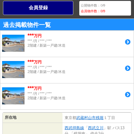
公開物件数：
0
件
会員登録
会員物件数：
0
件
過去掲載物件一覧
***
万円
*** /月 / *** / ***
2階建 / 新築一戸建/木造
***
万円
*** /月 / *** / ***
2階建 / 新築一戸建/木造
***
万円
*** /月 / *** / ***
2階建 / 新築一戸建/木造
所在地
東京都
武蔵村山市
残堀
１丁目
西武拝島線
「
西武立川
」駅 バス13
分 「残堀南」 停歩2分