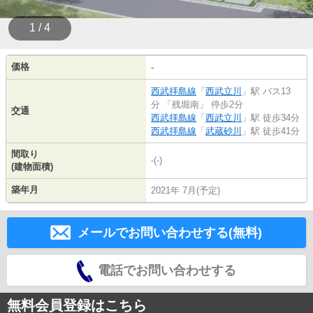
1 / 4
価格
-
西武拝島線
「
西武立川
」駅 バス13
分 「残堀南」 停歩2分
交通
西武拝島線
「
西武立川
」駅 徒歩34分
西武拝島線
「
武蔵砂川
」駅 徒歩41分
間取り
-(-)
(建物面積)
築年月
2021年 7月(予定)
メールでお問い合わせする(無料)
電話でお問い合わせする
無料会員登録はこちら