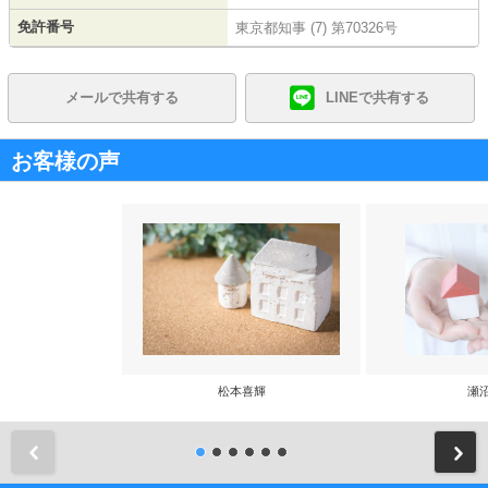
免許番号
東京都知事 (7) 第70326号
メールで共有する
LINEで共有する
お客様の声
松本喜輝
瀬
前