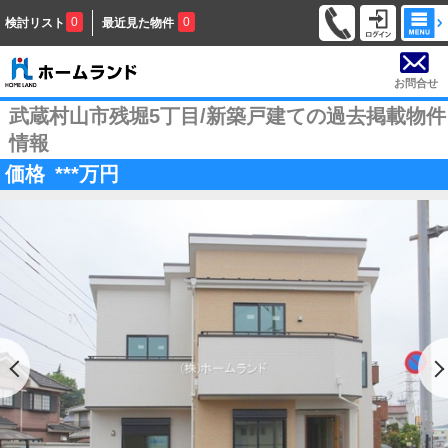
0
0
検討リスト
最近見た物件
お問合せ
武蔵村山市残堀5丁目/新築戸建ての過去掲載物件
情報
価格
***
万円