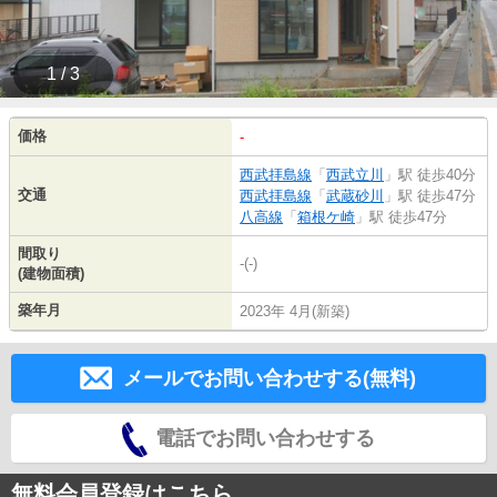
1 / 3
価格
-
西武拝島線
「
西武立川
」駅 徒歩40分
交通
西武拝島線
「
武蔵砂川
」駅 徒歩47分
八高線
「
箱根ケ崎
」駅 徒歩47分
間取り
-(-)
(建物面積)
築年月
2023年 4月(新築)
メールでお問い合わせする(無料)
電話でお問い合わせする
無料会員登録はこちら