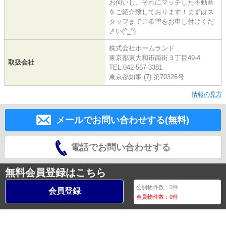
お伺いし、それにマッチした不動産
をご紹介致しております！まずはス
タッフまでご希望をお申し付けくだ
さい(^_^)
株式会社ホームランド
東京都東大和市南街３丁目49-4
取扱会社
TEL:042-567-3381
東京都知事 (7) 第70326号
情報の見方
メールでお問い合わせする(無料)
電話でお問い合わせする
無料会員登録はこちら
公開物件数：
0
件
会員登録
会員物件数：
0
件