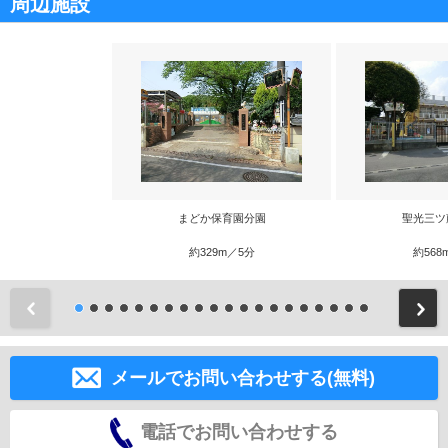
周辺施設
まどか保育園分園
聖光三ツ
約329m／5分
約568
前
メールでお問い合わせする(無料)
電話でお問い合わせする