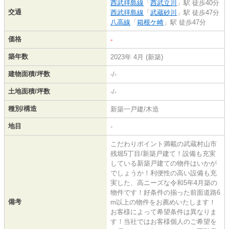
西武拝島線
「
西武立川
」駅 徒歩40分
交通
西武拝島線
「
武蔵砂川
」駅 徒歩47分
八高線
「
箱根ケ崎
」駅 徒歩47分
価格
-
築年数
2023年 4月 (新築)
建物面積/坪数
-/-
土地面積/坪数
-/-
種別/構造
新築一戸建/木造
地目
-
こだわりポイント満載の武蔵村山市
残堀5丁目/新築戸建て！設備も充実
している新築戸建ての物件はいかが
でしょうか！利便性の高い設備も充
実した、高ニーズな令和5年4月築の
物件です！好条件の揃った前面道路6
備考
m以上の物件をお薦めいたします！
お客様によって希望条件は異なりま
す！当社ではお客様個人のご希望を