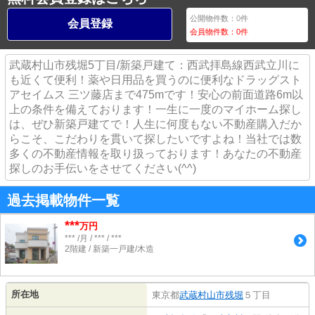
公開物件数：
0
件
会員登録
会員物件数：
0
件
武蔵村山市残堀5丁目/新築戸建て：西武拝島線西武立川に
も近くて便利！薬や日用品を買うのに便利なドラッグスト
アセイムス 三ツ藤店まで475mです！安心の前面道路6m以
上の条件を備えております！一生に一度のマイホーム探し
は、ぜひ新築戸建てで！人生に何度もない不動産購入だか
らこそ、こだわりを貫いて探したいですよね！当社では数
多くの不動産情報を取り扱っております！あなたの不動産
探しのお手伝いをさせてください(^^)
過去掲載物件一覧
***
万円
*** /月 / *** / ***
2階建 / 新築一戸建/木造
所在地
東京都
武蔵村山市
残堀
５丁目