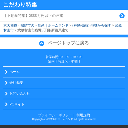
こだわり特集
【不動産特集】3000万円以下の戸建
東大和市・昭島市の不動産｜ホームランド
>
(戸建(売買))地域から探す
>
武蔵
村山市
>
武蔵村山市残堀5丁目/新築戸建て
ページトップに戻る
営業時間:10：00～19：00
定休日:毎週火・水曜日
ホーム
会社概要
お問い合わせ
PCサイト
プライバシーポリシー
利用規約
｜
Copyright(c) 株式会社ホームランド All rights reserved.