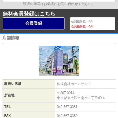
現況の確認はお気軽にお問い合わせください。
無料会員登録はこちら
公開物件数：
0
件
会員登録
会員物件数：
0
件
店舗情報
取扱い店舗
株式会社ホームランド
〒207-0014
所在地
東京都東大和市南街３丁目49-4
TEL
042-567-3381
FAX
042-567-3389