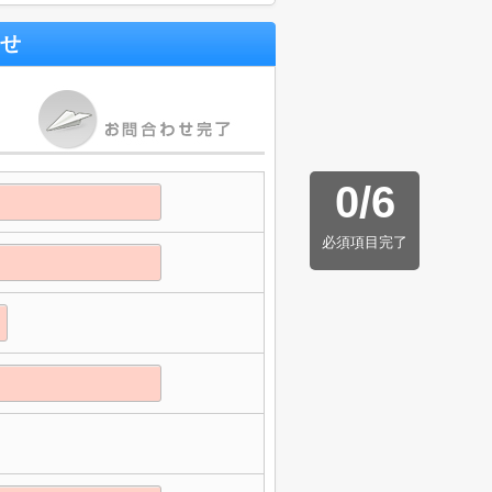
せ
0
/
6
必須項目完了