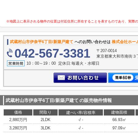
※地図上に表示される物件の位置は付近住所に所在することを表すものであり、実際
武蔵村山市伊奈平6丁目/新築戸建て
へのお問い合わせは
株式会社ホー
042-567-3381
〒207-0014
東京都東大和市南街３丁
10：00～19：00 定休日:毎週火・水曜日
武蔵村山市伊奈平6丁目/新築戸建て
の販売物件情報
価格
間取り
建物面積
建ぺい率/容積率
2,880万円
2LDK
-/ -
66.93㎡
3,280万円
3LDK
-/ -
97.09㎡