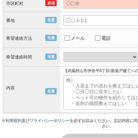
市区町村
必須
番地
任意
メール
電話
希望連絡方法
任意
希望連絡時間
任意
【武蔵村山市伊奈平6丁目/新築戸建てへ
内容
任意
※
利用規約
及び
プライバシーポリシー
を必ずお読みください。左記内容に同
さい。