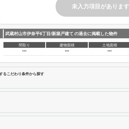
未入力項目がありま
武蔵村山市伊奈平6丁目/新築戸建て
の過去に掲載した物件
間取り
建物面積
土地面積
***
***
***
関するこだわり条件から探す