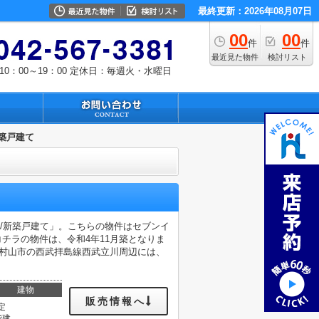
最終更新：2026年08月07日
00
00
件
件
最近見た物件
検討リスト
0：00～19：00
定休日：毎週火・水曜日
築戸建て
/新築戸建て」。こちらの物件はセブンイ
コチラの物件は、令和4年11月築となりま
蔵村山市の西武拝島線西武立川周辺には、
。
建物
販売情報へ
定
階建