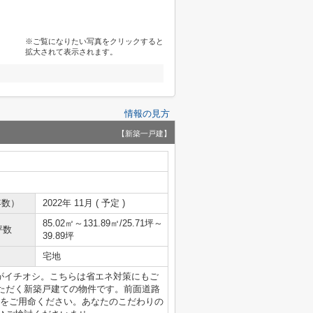
※ご覧になりたい写真をクリックすると
拡大されて表示されます。
情報の見方
【新築一戸建】
年数）
2022年 11月 ( 予定 )
85.02㎡～131.89㎡/25.71坪～
坪数
39.89坪
宅地
がイチオシ。こちらは省エネ対策にもご
ただく新築戸建ての物件です。前面道路
社をご用命ください。あなたのこだわりの