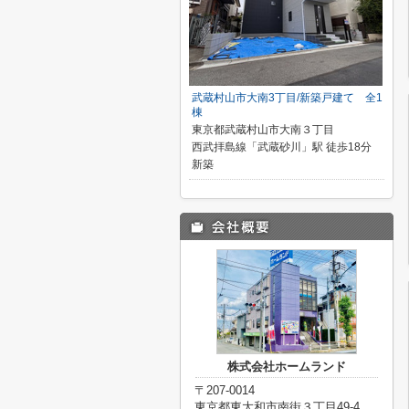
武蔵村山市大南3丁目/新築戸建て 全1
棟
東京都武蔵村山市大南３丁目
西武拝島線「武蔵砂川」駅 徒歩18分
新築
株式会社ホームランド
〒207-0014
東京都東大和市南街３丁目49-4