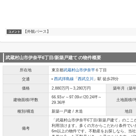
【外観パース】
コメント
武蔵村山市伊奈平6丁目/新築戸建て
の物件概要
所在地
東京都
武蔵村山市
伊奈平
６丁目
西武拝島線
「
西武立川
」駅 徒歩28分
交通
価格
2,880万円～3,280万円
築年月（築
66.93㎡～97.09㎡/20.24坪～
建物面積/坪数
土地面積/
29.36坪
種別/構造
新築一戸建 / 木造
地目
「武蔵村山市伊奈平6丁目/新築戸建て」のここ
利用頂けます。多くの方からこだわり条件でい
備考
6m以上の物件です。不動産をお探しなら、当