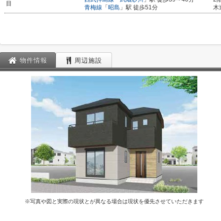
目
青梅線
「
昭島
」駅 徒歩51分
木
物件情報
周辺施設
※写真や図と実際の現状とが異なる場合は現状を優先させていただきます