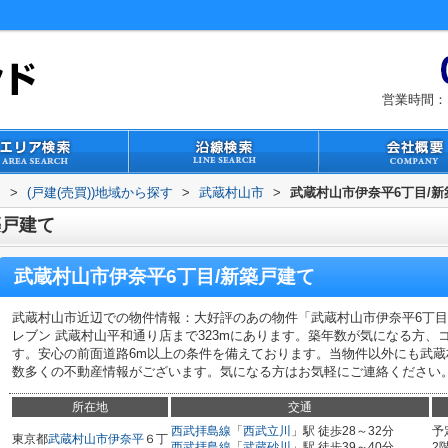
営業時間：1
ド
>
(戸建(売買))地域から探す
>
武蔵村山市
>
武蔵村山市伊奈平6丁目/新
築戸建て
武蔵村山市伊奈平6丁目/新築戸建て
武蔵村山市近辺での物件情報：大好評のあの物件「武蔵村山市伊奈平6丁目
レブン 武蔵村山平和通り店まで323mにあります。築年数が気になる方、
す。安心の前面道路6m以上の条件を備えております。当物件以外にも武
数多くの不動産情報がございます。気になる方はお気軽にご連絡ください
所在地
交通
西武拝島線
「
西武立川
」駅 徒歩28～32分
予
東京都
武蔵村山市
伊奈平
６丁
西武拝島線
「
武蔵砂川
」駅 徒歩39～40分
2