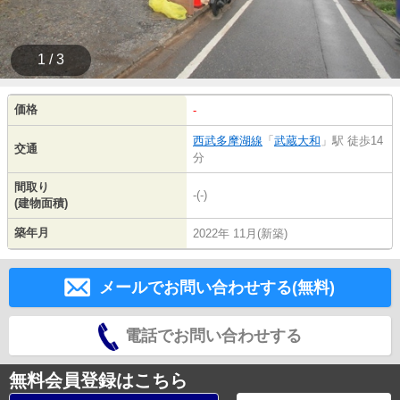
1 / 3
価格
-
西武多摩湖線
「
武蔵大和
」駅 徒歩14
交通
分
間取り
-(-)
(建物面積)
築年月
2022年 11月(新築)
メールでお問い合わせする(無料)
電話でお問い合わせする
無料会員登録はこちら