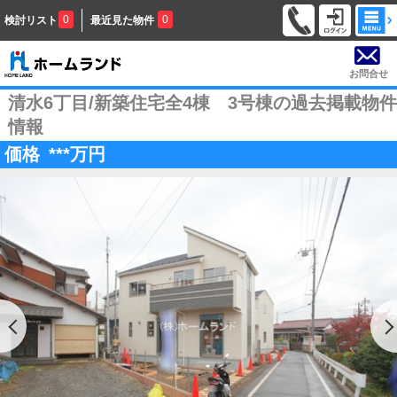
0
0
検討リスト
最近見た物件
お問合せ
清水6丁目/新築住宅全4棟 3号棟の過去掲載物件
情報
価格
***
万円