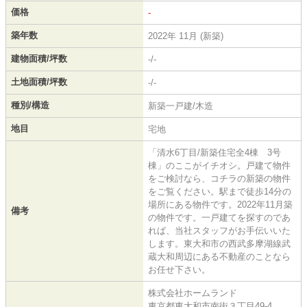
価格
-
築年数
2022年 11月 (新築)
建物面積/坪数
-/-
土地面積/坪数
-/-
種別/構造
新築一戸建/木造
地目
宅地
「清水6丁目/新築住宅全4棟 3号
棟」のここがイチオシ。戸建て物件
をご検討なら、コチラの新築の物件
をご覧ください。駅まで徒歩14分の
場所にある物件です。2022年11月築
備考
の物件です。一戸建てを探すのであ
れば、当社スタッフがお手伝いいた
します。東大和市の西武多摩湖線武
蔵大和周辺にある不動産のことなら
お任せ下さい。
株式会社ホームランド
東京都東大和市南街３丁目49-4