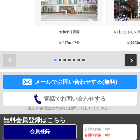
大和東保育園
東村山むさしの
約487m／7分
約1242
前
メールでお問い合わせする(無料)
電話でお問い合わせする
現況の確認はお気軽にお問い合わせください。
無料会員登録はこちら
公開物件数：
0
件
会員登録
会員物件数：
0
件