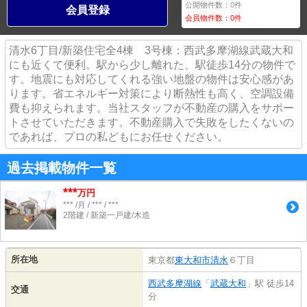
公開物件数：
0
件
会員登録
会員物件数：
0
件
清水6丁目/新築住宅全4棟 3号棟：西武多摩湖線武蔵大和
にも近くて便利。駅から少し離れた、駅徒歩14分の物件で
す。地震にも対応してくれる強い地盤の物件は安心感があ
ります。省エネルギー対策により断熱性も高く、空調設備
費も抑えられます。当社スタッフが不動産の購入をサポー
トさせていただきます。不動産購入で失敗をしたくないの
であれば、プロの私どもにお任せください。
過去掲載物件一覧
***
万円
*** /月 / *** / ***
2階建 / 新築一戸建/木造
所在地
東京都
東大和市
清水
６丁目
西武多摩湖線
「
武蔵大和
」駅 徒歩14
交通
分