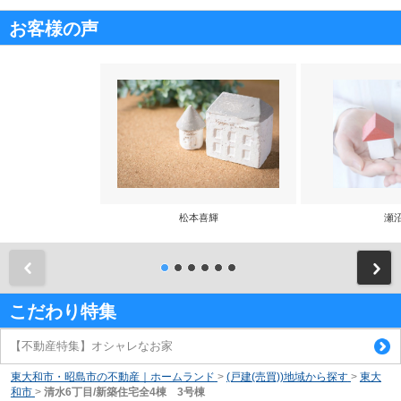
お客様の声
松本喜輝
瀬
前
こだわり特集
【不動産特集】オシャレなお家
東大和市・昭島市の不動産｜ホームランド
>
(戸建(売買))地域から探す
>
東大
和市
>
清水6丁目/新築住宅全4棟 3号棟