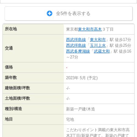
全5件を表示する
所在地
東京都
東大和市
高木
３丁目
西武拝島線
「
東大和市
」駅 徒歩17分
西武拝島線
「
玉川上水
」駅 徒歩25分
交通
西武多摩湖線
「
武蔵大和
」駅 徒歩16
～27分
価格
-
築年数
2023年 5月 (予定)
建物面積/坪数
-/-
土地面積/坪数
-/-
種別/構造
新築一戸建/木造
地目
宅地
こだわりポイント満載の東大和市高
木3丁目/新築戸建て。新築の戸建て