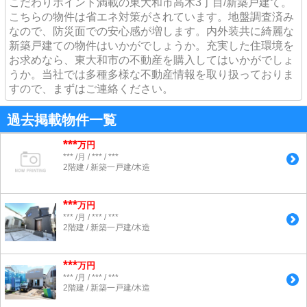
こだわりポイント満載の東大和市高木3丁目/新築戸建て。
こちらの物件は省エネ対策がされています。地盤調査済み
なので、防災面での安心感が増します。内外装共に綺麗な
新築戸建ての物件はいかがでしょうか。充実した住環境を
お求めなら、東大和市の不動産を購入してはいかがでしょ
うか。当社では多種多様な不動産情報を取り扱っておりま
すので、まずはご連絡ください。
過去掲載物件一覧
***
万円
*** /月 / *** / ***
2階建 / 新築一戸建/木造
***
万円
*** /月 / *** / ***
2階建 / 新築一戸建/木造
***
万円
*** /月 / *** / ***
2階建 / 新築一戸建/木造