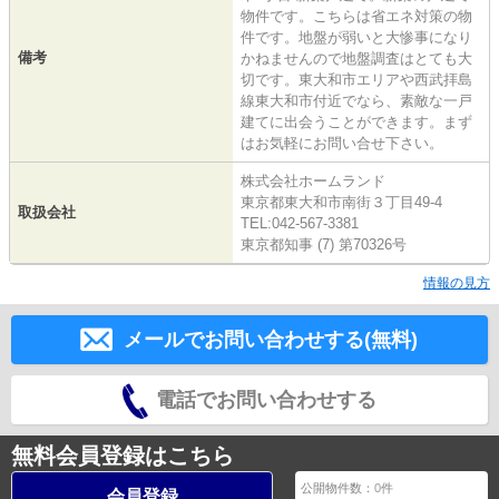
物件です。こちらは省エネ対策の物
件です。地盤が弱いと大惨事になり
備考
かねませんので地盤調査はとても大
切です。東大和市エリアや西武拝島
線東大和市付近でなら、素敵な一戸
建てに出会うことができます。まず
はお気軽にお問い合せ下さい。
株式会社ホームランド
東京都東大和市南街３丁目49-4
取扱会社
TEL:042-567-3381
東京都知事 (7) 第70326号
情報の見方
メールでお問い合わせする(無料)
電話でお問い合わせする
無料会員登録はこちら
公開物件数：
0
件
会員登録