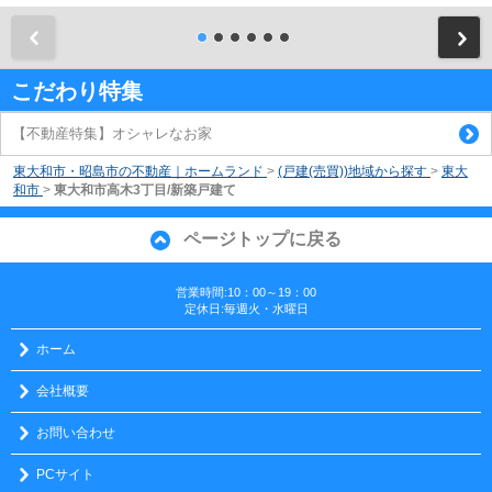
前
こだわり特集
【不動産特集】オシャレなお家
東大和市・昭島市の不動産｜ホームランド
>
(戸建(売買))地域から探す
>
東大
和市
>
東大和市高木3丁目/新築戸建て
ページトップに戻る
営業時間:10：00～19：00
定休日:毎週火・水曜日
ホーム
会社概要
お問い合わせ
PCサイト