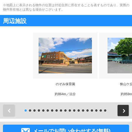
※地図上に表示される物件の位置は付近住所に所在することを表すものであり、実際の
物件所在地とは異なる場合がございます。
周辺施設
のぞみ保育園
狭山ケ
約864m／11分
約859
前
メールでお問い合わせする(無料)