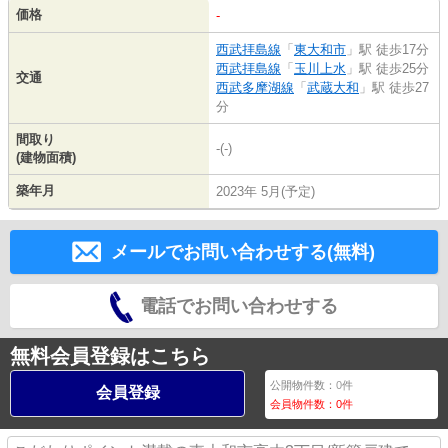
価格
-
西武拝島線
「
東大和市
」駅 徒歩17分
西武拝島線
「
玉川上水
」駅 徒歩25分
交通
西武多摩湖線
「
武蔵大和
」駅 徒歩27
分
間取り
-(-)
(建物面積)
築年月
2023年 5月(予定)
メールでお問い合わせする(無料)
電話でお問い合わせする
無料会員登録はこちら
公開物件数：
0
件
会員登録
会員物件数：
0
件