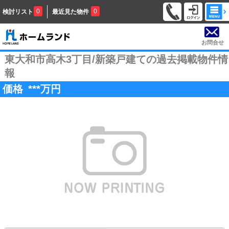
0
0
検討リスト
最近見た物件
お問合せ
東大和市高木3丁目/新築戸建ての過去掲載物件情
報
価格
***
万円