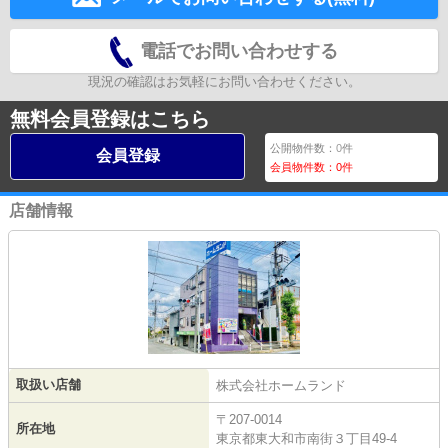
電話でお問い合わせする
現況の確認はお気軽にお問い合わせください。
無料会員登録はこちら
公開物件数：
0
件
会員登録
会員物件数：
0
件
店舗情報
取扱い店舗
株式会社ホームランド
〒207-0014
所在地
東京都東大和市南街３丁目49-4