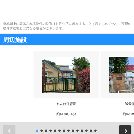
※地図上に表示される物件の位置は付近住所に所在することを表すものであり、実際の
物件所在地とは異なる場合がございます。
周辺施設
れんげ保育園
誠愛
約417m／6分
約820
前