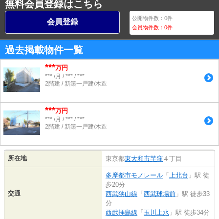
無料会員登録はこちら
公開物件数：
0
件
会員登録
会員物件数：
0
件
過去掲載物件一覧
***
万円
*** /月 / *** / ***
2階建 / 新築一戸建/木造
***
万円
*** /月 / *** / ***
2階建 / 新築一戸建/木造
所在地
東京都
東大和市
芋窪
４丁目
多摩都市モノレール
「
上北台
」駅 徒
歩20分
交通
西武狭山線
「
西武球場前
」駅 徒歩33
分
西武拝島線
「
玉川上水
」駅 徒歩34分