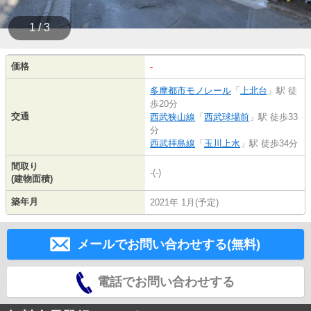
1 / 3
価格
-
多摩都市モノレール
「
上北台
」駅 徒
歩20分
交通
西武狭山線
「
西武球場前
」駅 徒歩33
分
西武拝島線
「
玉川上水
」駅 徒歩34分
間取り
-(-)
(建物面積)
築年月
2021年 1月(予定)
メールでお問い合わせする(無料)
電話でお問い合わせする