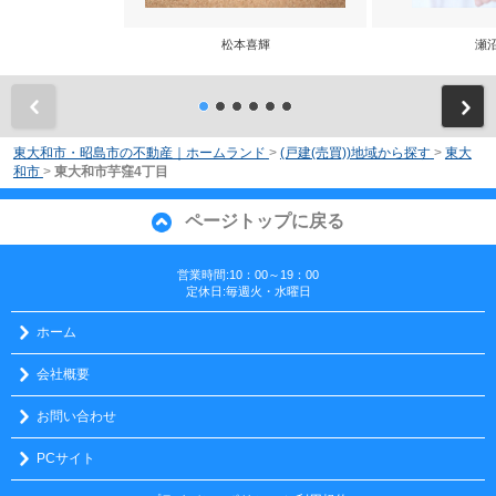
松本喜輝
瀬
前
東大和市・昭島市の不動産｜ホームランド
>
(戸建(売買))地域から探す
>
東大
和市
>
東大和市芋窪4丁目
ページトップに戻る
営業時間:10：00～19：00
定休日:毎週火・水曜日
ホーム
会社概要
お問い合わせ
PCサイト