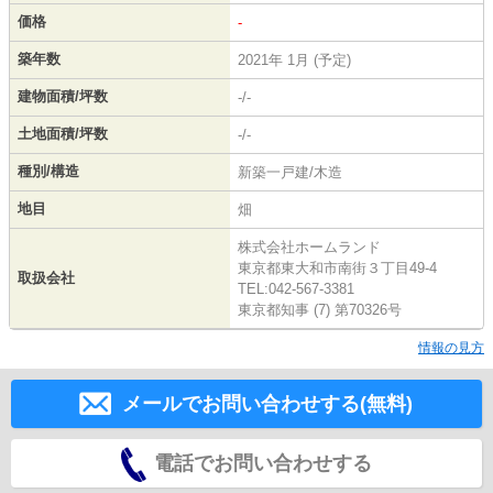
価格
-
築年数
2021年 1月 (予定)
建物面積/坪数
-/-
土地面積/坪数
-/-
種別/構造
新築一戸建/木造
地目
畑
株式会社ホームランド
東京都東大和市南街３丁目49-4
取扱会社
TEL:042-567-3381
東京都知事 (7) 第70326号
情報の見方
メールでお問い合わせする(無料)
電話でお問い合わせする