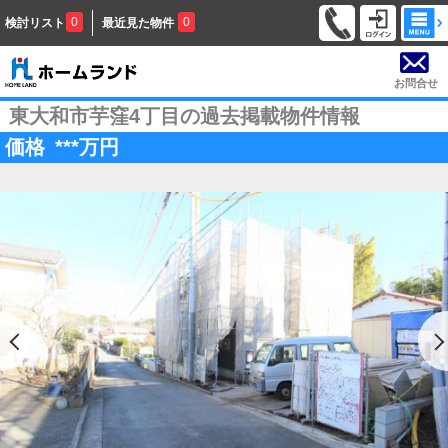
0
0
検討リスト
最近見た物件
お問合せ
東大和市芋窪4丁目の過去掲載物件情報
価格
***
万円