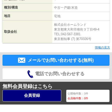
種別/構造
中古一戸建/木造
地目
宅地
株式会社ホームランド
東京都東大和市南街３丁目49-4
取扱会社
TEL:042-567-3381
東京都知事 (7) 第70326号
情報の見方
メールでお問い合わせする(無料)
電話でお問い合わせする
無料会員登録はこちら
公開物件数：
0
件
会員登録
会員物件数：
0
件