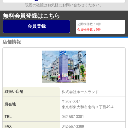
現況の確認はお気軽にお問い合わせください。
無料会員登録はこちら
公開物件数：
0
件
会員登録
会員物件数：
0
件
店舗情報
取扱い店舗
株式会社ホームランド
〒207-0014
所在地
東京都東大和市南街３丁目49-4
TEL
042-567-3381
FAX
042-567-3389