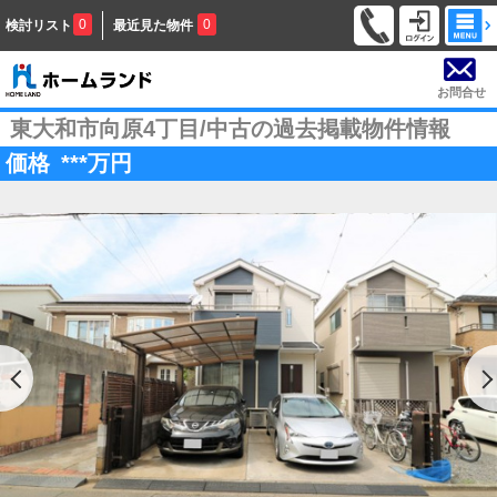
0
0
検討リスト
最近見た物件
お問合せ
東大和市向原4丁目/中古の過去掲載物件情報
価格
***
万円