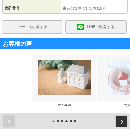
免許番号
東京都知事 (7) 第70326号
メールで共有する
LINEで共有する
お客様の声
松本喜輝
瀬
前