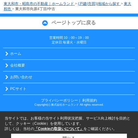
東大和市・昭島市の不動産｜ホームランド
>
(戸建(売買))地域から探す
>
東大
和市
>
東大和市向原4丁目/中古
ページトップに戻る
営業時間:10：00～19：00
定休日:毎週火・水曜日
ホーム
会社概要
お問い合わせ
PCサイト
プライバシーポリシー
利用規約
｜
Copyright(c) 株式会社ホームランド All rights reserved.
当サイトでは、お客様の当サイト利用状況把握、サービス向上検討を目的と
して、クッキー（Cookie）を使用しています。
詳しくは、当社の
「Cookieの取扱いについて」
をご確認ください。