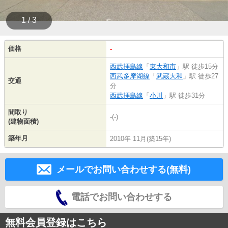
1 / 3
価格
-
西武拝島線
「
東大和市
」駅 徒歩15分
西武多摩湖線
「
武蔵大和
」駅 徒歩27
交通
分
西武拝島線
「
小川
」駅 徒歩31分
間取り
-(-)
(建物面積)
築年月
2010年 11月(築15年)
メールでお問い合わせする(無料)
電話でお問い合わせする
無料会員登録はこちら