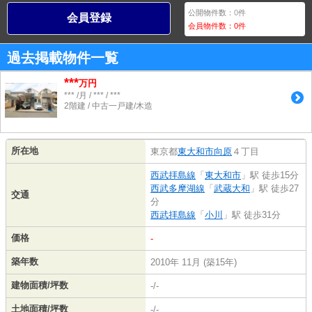
公開物件数：
0
件
会員登録
会員物件数：
0
件
過去掲載物件一覧
***
万円
*** /月 / *** / ***
2階建 / 中古一戸建/木造
所在地
東京都
東大和市
向原
４丁目
西武拝島線
「
東大和市
」駅 徒歩15分
西武多摩湖線
「
武蔵大和
」駅 徒歩27
交通
分
西武拝島線
「
小川
」駅 徒歩31分
価格
-
築年数
2010年 11月 (築15年)
建物面積/坪数
-/-
土地面積/坪数
-/-