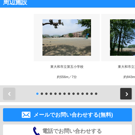
周辺施設
東大和市立第五小学校
東大和市立
約556m／7分
約843
前
メールでお問い合わせする(無料)
電話でお問い合わせする