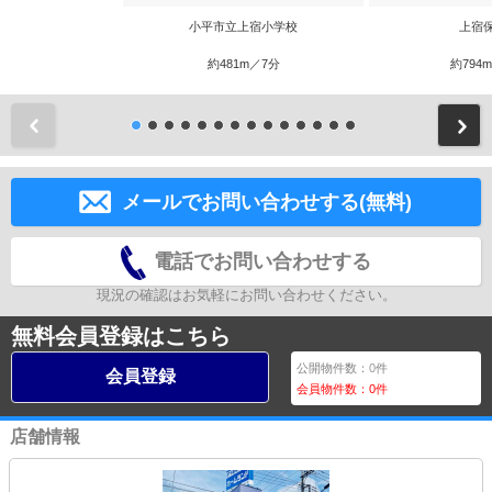
小平市立上宿小学校
上宿
約481m／7分
約794
前
メールでお問い合わせする(無料)
電話でお問い合わせする
現況の確認はお気軽にお問い合わせください。
無料会員登録はこちら
公開物件数：
0
件
会員登録
会員物件数：
0
件
店舗情報