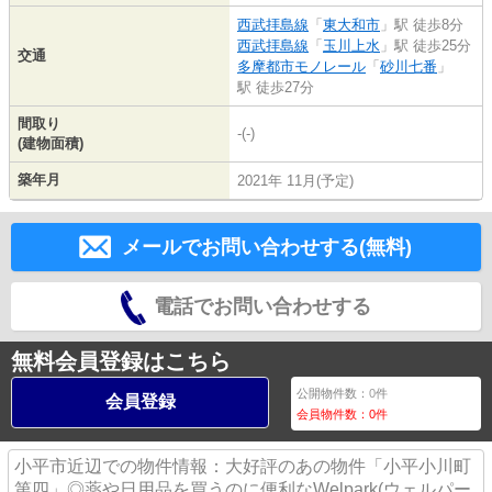
西武拝島線
「
東大和市
」駅 徒歩8分
西武拝島線
「
玉川上水
」駅 徒歩25分
交通
多摩都市モノレール
「
砂川七番
」
駅 徒歩27分
間取り
-(-)
(建物面積)
築年月
2021年 11月(予定)
メールでお問い合わせする(無料)
電話でお問い合わせする
無料会員登録はこちら
公開物件数：
0
件
会員登録
会員物件数：
0
件
小平市近辺での物件情報：大好評のあの物件「小平小川町
第四」◎薬や日用品を買うのに便利なWelpark(ウェルパー