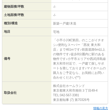
建物面積/坪数
-/-
土地面積/坪数
-/-
種別/構造
新築一戸建/木造
地目
宅地
「小平小川町第四」のここがイチオ
シ♪便利なスーパー「西友 東大和
店」まで461mです♪前面道路6m以上
の物件です♪徒歩8分圏内に駅のある
備考
物件です♪小平市エリアや西武拝島線
東大和市付近で、一戸建て探しサポ
ートを致しております♪マイホームの
購入をご予定なら、お気軽にお問い
合わせください(^^)
株式会社ホームランド
東京都東大和市南街３丁目49-4
取扱会社
TEL:042-567-3381
東京都知事 (7) 第70326号
情報の見方