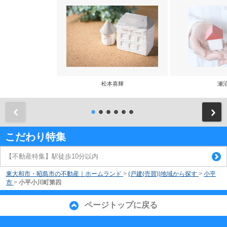
松本喜輝
瀬
前
こだわり特集
【不動産特集】駅徒歩10分以内
東大和市・昭島市の不動産｜ホームランド
>
(戸建(売買))地域から探す
>
小平
市
>
小平小川町第四
ページトップに戻る