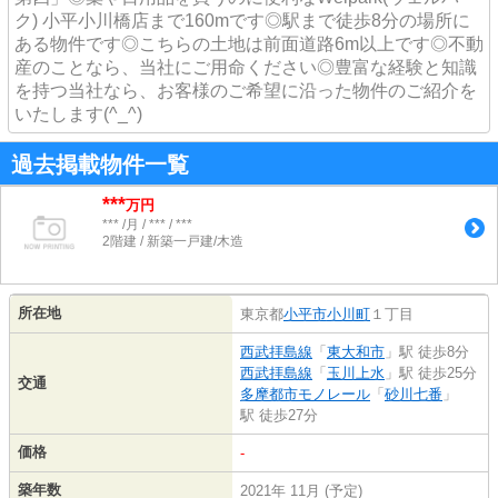
ク) 小平小川橋店まで160mです◎駅まで徒歩8分の場所に
ある物件です◎こちらの土地は前面道路6m以上です◎不動
産のことなら、当社にご用命ください◎豊富な経験と知識
を持つ当社なら、お客様のご希望に沿った物件のご紹介を
いたします(^_^)
過去掲載物件一覧
***
万円
*** /月 / *** / ***
2階建 / 新築一戸建/木造
所在地
東京都
小平市
小川町
１丁目
西武拝島線
「
東大和市
」駅 徒歩8分
西武拝島線
「
玉川上水
」駅 徒歩25分
交通
多摩都市モノレール
「
砂川七番
」
駅 徒歩27分
価格
-
築年数
2021年 11月 (予定)