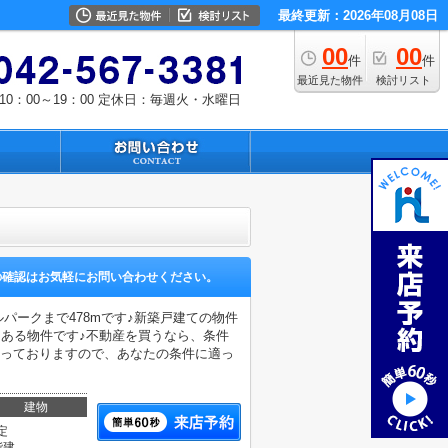
最終更新：2026年08月08日
00
00
件
件
最近見た物件
検討リスト
0：00～19：00
定休日：毎週火・水曜日
の確認はお気軽にお問い合わせください。
パークまで478mです♪新築戸建ての物件
にある物件です♪不動産を買うなら、条件
扱っておりますので、あなたの条件に適っ
建物
定
階建