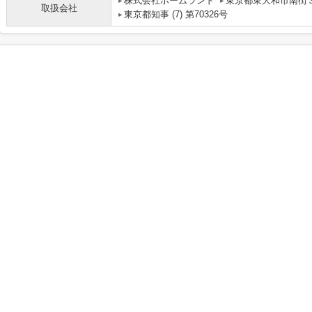
株式会社ホームランド
東京都東大和市南街３
取扱会社
東京都知事 (7) 第70326号