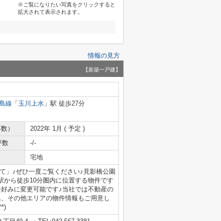
※ご覧になりたい写真をクリックすると
拡大されて表示されます。
情報の見方
【新築一戸建】
島線
「
玉川上水
」駅 徒歩27分
年数）
2022年 1月 ( 予定 )
坪数
-/-
宅地
て」♪ぜひ一度ご覧ください♪見影橋公園
♪駅から徒歩10分圏内に位置する物件です
分好みに変更可能です♪当社では不動産の
ん、その他エリアの物件情報もご用意し
*)