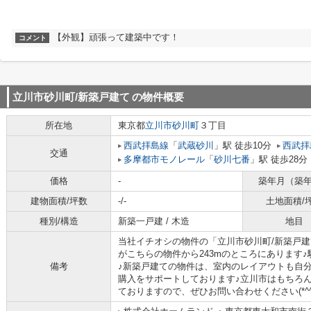
【外観】頑張って建築中です！
コメント
立川市砂川町/新築戸建て
の物件概要
所在地
東京都
立川市
砂川町
３丁目
西武拝島線
「
武蔵砂川
」駅 徒歩10分
西武拝
交通
多摩都市モノレール
「
砂川七番
」駅 徒歩28分
価格
-
築年月（築
建物面積/坪数
-/-
土地面積/
種別/構造
新築一戸建 / 木造
地目
当社イチオシの物件の「立川市砂川町/新築戸建
がこちらの物件から243mのところにあります
備考
♪新築戸建ての物件は、室内のレイアウトも自
購入をサポートしております♪立川市はもちろ
ておりますので、ぜひお問い合わせください(*^^