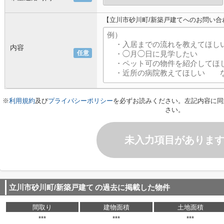
【立川市砂川町/新築戸建てへのお問い合
内容
任意
※
利用規約
及び
プライバシーポリシー
を必ずお読みください。左記内容に同
さい。
未入力項目がありま
立川市砂川町/新築戸建て
の過去に掲載した物件
間取り
建物面積
土地面積
***
***
***