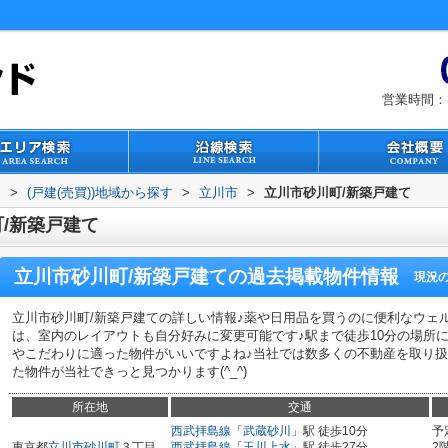
営業時間：1
ド
>
(戸建(売買))地域から探す
>
立川市
>
立川市砂川町/新築戸建て
/新築戸建て
立川市砂川町/新築戸建て
の過去掲載物件情報
現況
立川市砂川町/新築戸建ての詳しい情報♪薬や日用品を買うのに便利なウェル
は、室内のレイアウトも自分好みに変更可能です♪駅まで徒歩10分の場所
やこだわりに適った物件がいいですよね♪当社では数多くの不動産を取り
た物件が当社できっと見つかります(^_^)
所在地
交通
西武拝島線
「
武蔵砂川
」駅 徒歩10分
予
東京都
立川市
砂川町
３丁目
西武拝島線
「
玉川上水
」駅 徒歩27分
2