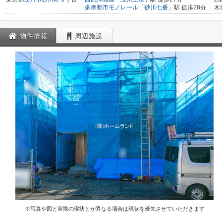
多摩都市モノレール
「
砂川七番
」駅 徒歩28分
木
物件情報
周辺施設
※写真や図と実際の現状とが異なる場合は現状を優先させていただきます