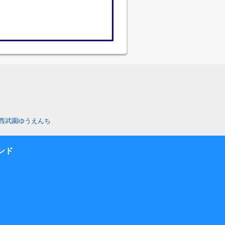
西武園ゆうえんち
ンド