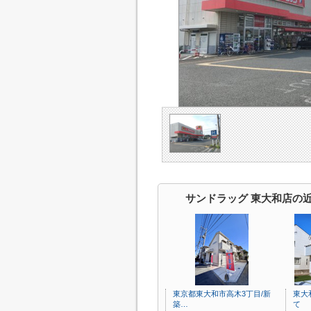
サンドラッグ 東大和店の
東京都東大和市高木3丁目/新
東大
築…
て