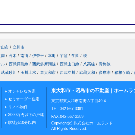
村山市
/
立川市
大南
/
高木
/
南街
/
伊奈平
/
本町
/
芋窪
/
学園
/
榎
ール
/
西武拝島線
/
西武多摩湖線
/
西武山口線
/
八高線
/
青梅線
武蔵砂川
/
玉川上水
/
東大和市
/
西武立川
/
武蔵大和
/
多摩湖
/
箱根ケ崎
/
東大和市・昭島市の不動産｜ホームラ
オシャレなお家
セミオーダー住宅
東京都東大和市南街３丁目49-4
リノベ物件
TEL:042-567-3381
3000万円以下の戸建
FAX:042-567-3389
駅徒歩10分以内
Copyright(c) 株式会社ホームランド
All Rights Reserved.