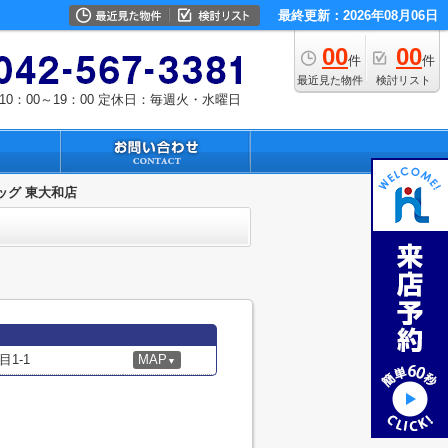
最終更新：2026年08月06日
00
00
件
件
最近見た物件
検討リスト
0：00～19：00
定休日：毎週火・水曜日
ッグ 東大和店
1-1
MAP
▼