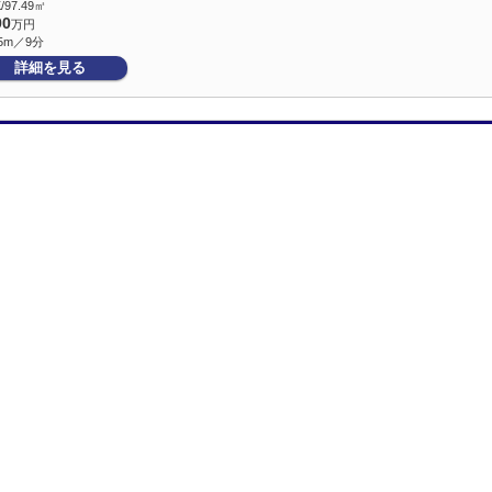
/97.49㎡
90
万円
5m／9分
詳細を見る