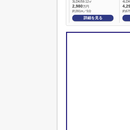
3LDK/59.12㎡
4LDK
2,980
4,2
万円
約391m／5分
約67
詳細を見る