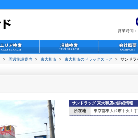
営業時間：1
ド
>
周辺施設案内
>
東大和市
>
東大和市のドラッグストア
>
サンドラ
サンドラッグ 東大和店の詳細情報
所在地
東京都東大和市中央１丁目