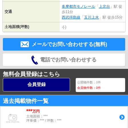
多摩都市モノレール
「
上北台
」駅 徒
交通
歩11分
西武拝島線
「
玉川上水
」駅 徒歩15分
土地面積(坪数)
-(-)
メールでお問い合わせする(無料)
電話でお問い合わせする
無料会員登録はこちら
公開物件数：
0
件
会員登録
会員物件数：
0
件
過去掲載物件一覧
***
万円
土地面積：***
坪単価：*** / 坪数：***