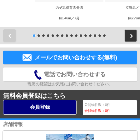
のぞみ保育園分園
立野みど
約546m／7分
約729
前
メールでお問い合わせする(無料)
電話でお問い合わせする
現況の確認はお気軽にお問い合わせください。
無料会員登録はこちら
公開物件数：
0
件
会員登録
会員物件数：
0
件
店舗情報