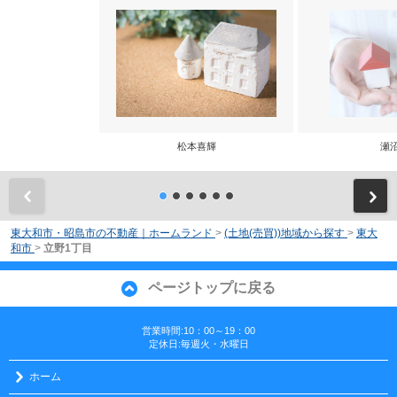
松本喜輝
瀬
前
東大和市・昭島市の不動産｜ホームランド
>
(土地(売買))地域から探す
>
東大
和市
>
立野1丁目
ページトップに戻る
営業時間:10：00～19：00
定休日:毎週火・水曜日
ホーム