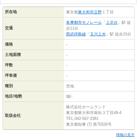
所在地
東京都
東大和市
立野
１丁目
多摩都市モノレール
「
上北台
」駅 徒
交通
歩11分
西武拝島線
「
玉川上水
」駅 徒歩15分
価格
-
土地面積
-
坪数
-
坪単価
-
種別
売地
地目/地勢
畑/-
株式会社ホームランド
東京都東大和市南街３丁目49-4
取扱会社
TEL:042-567-3381
東京都知事 (7) 第70326号
情報の見方