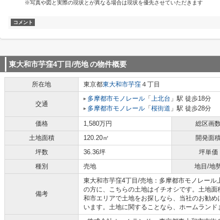
※写真や図と実際の現状とが異なる場合は現状を優先させていただきます
コメント
東大和市芋窪4丁目/売地
の物件概要
所在地
東京都
東大和市
芋窪
４丁目
多摩都市モノレール
「
上北台
」駅 徒歩18分
交通
多摩都市モノレール
「
桜街道
」駅 徒歩28分
価格
1,580万円
総区画
土地面積
120.20㎡
開発面
坪数
36.36坪
坪単価
種別
売地
地目/地
東大和市芋窪4丁目/売地：多摩都市モノレール
の方に、こちらの土地はイチオシです。土地面積は
備考
和市エリアで土地をお探しなら、当社のお勧め
います。土地に関することなら、ホームランド