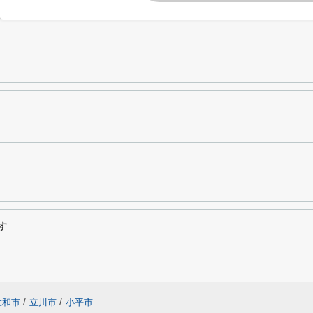
す
大和市
/
立川市
/
小平市