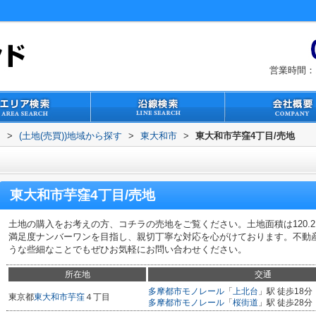
営業時間：1
ド
>
(土地(売買))地域から探す
>
東大和市
>
東大和市芋窪4丁目/売地
東大和市芋窪4丁目/売地
土地の購入をお考えの方、コチラの売地をご覧ください。土地面積は120.2
満足度ナンバーワンを目指し、親切丁寧な対応を心がけております。不動
うな些細なことでもぜひお気軽にお問い合わせください。
所在地
交通
多摩都市モノレール
「
上北台
」駅 徒歩18分
東京都
東大和市
芋窪
４丁目
多摩都市モノレール
「
桜街道
」駅 徒歩28分