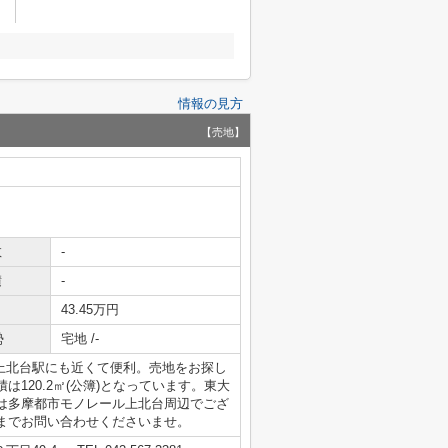
情報の見方
【売地】
数
-
積
-
43.45万円
勢
宅地 /-
上北台駅にも近くて便利。売地をお探し
120.2㎡(公簿)となっています。東大
は多摩都市モノレール上北台周辺でござ
までお問い合わせくださいませ。