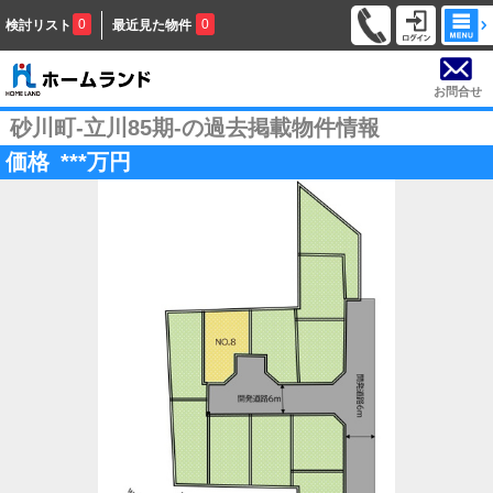
0
0
検討リスト
最近見た物件
お問合せ
砂川町-立川85期-の過去掲載物件情報
価格
***
万円