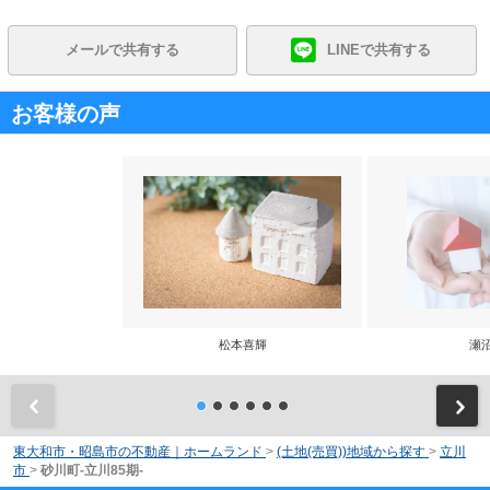
メールで共有する
LINEで共有する
お客様の声
松本喜輝
瀬
前
東大和市・昭島市の不動産｜ホームランド
>
(土地(売買))地域から探す
>
立川
市
>
砂川町-立川85期-