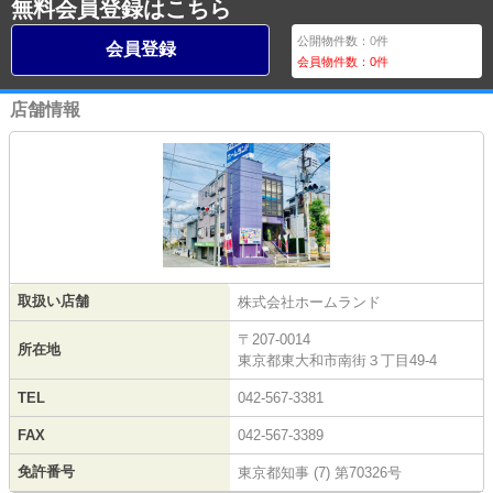
無料会員登録はこちら
公開物件数：
0
件
会員登録
会員物件数：
0
件
店舗情報
取扱い店舗
株式会社ホームランド
〒207-0014
所在地
東京都東大和市南街３丁目49-4
TEL
042-567-3381
FAX
042-567-3389
免許番号
東京都知事 (7) 第70326号