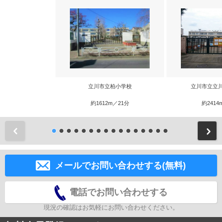
立川市立柏小学校
立川市立立
約1612m／21分
約2414
前
メールでお問い合わせする(無料)
電話でお問い合わせする
現況の確認はお気軽にお問い合わせください。