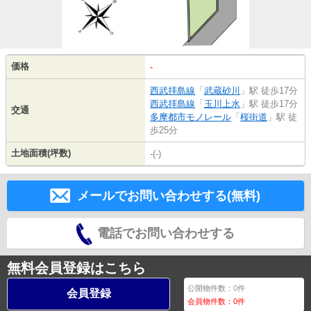
価格
-
西武拝島線
「
武蔵砂川
」駅 徒歩17分
西武拝島線
「
玉川上水
」駅 徒歩17分
交通
多摩都市モノレール
「
桜街道
」駅 徒
歩25分
土地面積(坪数)
-(-)
メールでお問い合わせする(無料)
電話でお問い合わせする
無料会員登録はこちら
公開物件数：
0
件
会員登録
会員物件数：
0
件