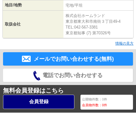
地目/地勢
宅地/平坦
株式会社ホームランド
東京都東大和市南街３丁目49-4
取扱会社
TEL:042-567-3381
東京都知事 (7) 第70326号
情報の見方
メールでお問い合わせする(無料)
電話でお問い合わせする
無料会員登録はこちら
公開物件数：
0
件
会員登録
会員物件数：
0
件