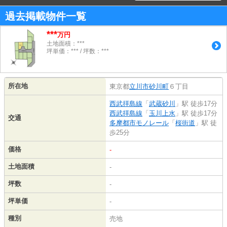
過去掲載物件一覧
***
万円
土地面積：***
坪単価：*** / 坪数：***
所在地
東京都
立川市
砂川町
６丁目
西武拝島線
「
武蔵砂川
」駅 徒歩17分
西武拝島線
「
玉川上水
」駅 徒歩17分
交通
多摩都市モノレール
「
桜街道
」駅 徒
歩25分
価格
-
土地面積
-
坪数
-
坪単価
-
種別
売地