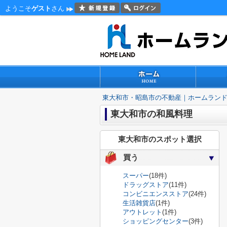
ようこそ
ゲスト
さん
東大和市・昭島市の不動産｜ホームラン
東大和市の和風料理
東大和市のスポット選択
買う
スーパー
(18件)
ドラッグストア
(11件)
コンビニエンスストア
(24件)
生活雑貨店
(1件)
アウトレット
(1件)
ショッピングセンター
(3件)