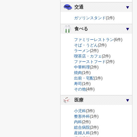
交通
ガソリンスタンド
(1件)
食べる
ファミリーレストラン
(6件)
そば・うどん
(2件)
ラーメン
(2件)
喫茶店・カフェ
(2件)
ファーストフード
(2件)
中華料理
(2件)
焼肉
(1件)
出前・宅配
(1件)
寿司
(1件)
その他
(4件)
医療
小児科
(3件)
整形外科
(1件)
内科
(2件)
総合病院
(2件)
産婦人科
(1件)