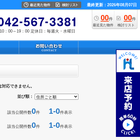
最終更新：2026年08月07日
00
00
件
件
最近見た物件
検討リスト
0：00～19：00
定休日：毎週火・水曜日
は対応できません。
並び順：
0
1-0
該当公開件数
件
件表示
0
1-0
該当公開件数
件
件表示