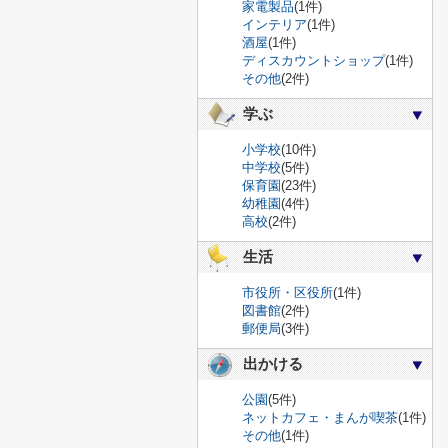
家電製品
(1件)
インテリア
(1件)
酒屋
(1件)
ディスカウントショップ
(1件)
その他
(2件)
学ぶ
小学校
(10件)
中学校
(5件)
保育園
(23件)
幼稚園
(4件)
高校
(2件)
生活
市役所・区役所
(1件)
図書館
(2件)
郵便局
(3件)
出かける
公園
(5件)
ネットカフェ・まんが喫茶
(1件)
その他
(1件)