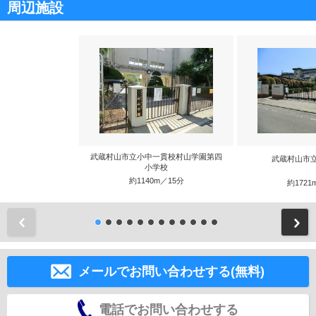
周辺施設
武蔵村山市立小中一貫校村山学園第四
武蔵村山市
小学校
約1140m／15分
約1721
前
メールでお問い合わせする(無料)
電話でお問い合わせする