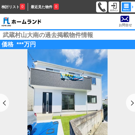
0
0
検討リスト
最近見た物件
お問合せ
武蔵村山大南の過去掲載物件情報
価格
***
万円