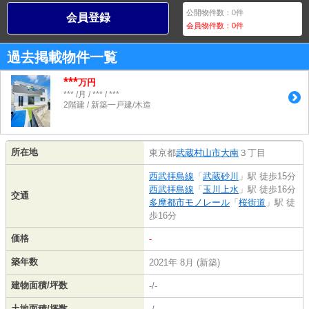
公開物件数：
0
件
会員登録
会員物件数：
0
件
過去掲載物件一覧
***
万円
*** /月 / *** / ***
2階建 / 新築一戸建/木造
所在地
東京都
武蔵村山市
大南
３丁目
西武拝島線
「
武蔵砂川
」駅 徒歩15分
西武拝島線
「
玉川上水
」駅 徒歩16分
交通
多摩都市モノレール
「
桜街道
」駅 徒
歩16分
価格
-
築年数
2021年 8月 (新築)
建物面積/坪数
-/-
土地面積/坪数