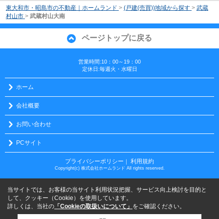
東大和市・昭島市の不動産｜ホームランド
>
(戸建(売買))地域から探す
>
武蔵
村山市
>
武蔵村山大南
ページトップに戻る
営業時間:10：00～19：00
定休日:毎週火・水曜日
ホーム
会社概要
お問い合わせ
PCサイト
プライバシーポリシー
利用規約
｜
Copyright(c) 株式会社ホームランド All rights reserved.
当サイトでは、お客様の当サイト利用状況把握、サービス向上検討を目的と
して、クッキー（Cookie）を使用しています。
詳しくは、当社の
「Cookieの取扱いについて」
をご確認ください。