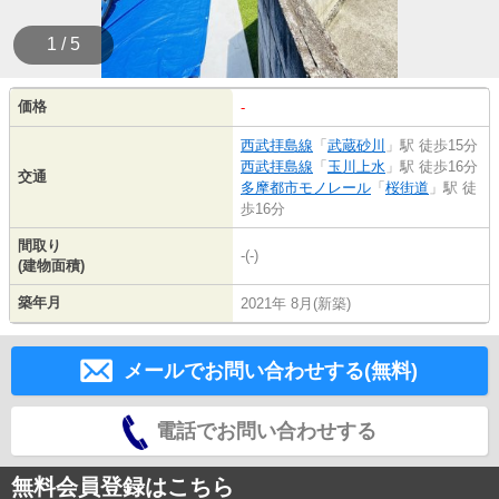
1 / 5
価格
-
西武拝島線
「
武蔵砂川
」駅 徒歩15分
西武拝島線
「
玉川上水
」駅 徒歩16分
交通
多摩都市モノレール
「
桜街道
」駅 徒
歩16分
間取り
-(-)
(建物面積)
築年月
2021年 8月(新築)
メールでお問い合わせする(無料)
電話でお問い合わせする
無料会員登録はこちら