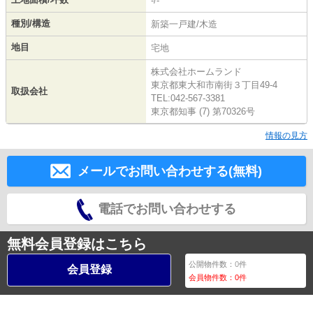
-/-
種別/構造
新築一戸建/木造
地目
宅地
株式会社ホームランド
東京都東大和市南街３丁目49-4
取扱会社
TEL:042-567-3381
東京都知事 (7) 第70326号
情報の見方
メールでお問い合わせする(無料)
電話でお問い合わせする
無料会員登録はこちら
公開物件数：
0
件
会員登録
会員物件数：
0
件