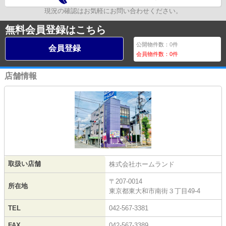
現況の確認はお気軽にお問い合わせください。
無料会員登録はこちら
公開物件数：
0
件
会員登録
会員物件数：
0
件
店舗情報
取扱い店舗
株式会社ホームランド
〒207-0014
所在地
東京都東大和市南街３丁目49-4
TEL
042-567-3381
FAX
042-567-3389