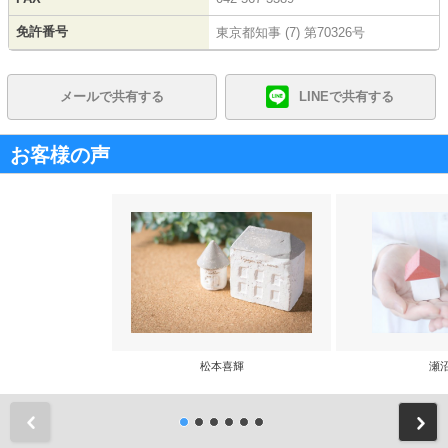
免許番号
東京都知事 (7) 第70326号
メールで共有する
LINEで共有する
お客様の声
松本喜輝
瀬
前